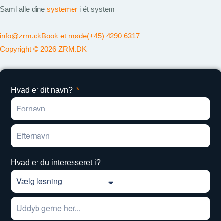
Saml alle dine
systemer
i ét system
info@zrm.dk
Book et møde
(+45) 4290 6317
Copyright © 2026 ZRM.DK
Hvad er dit navn?
Hvad er du interesseret i?