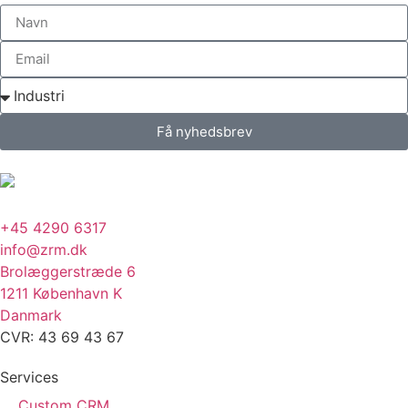
Få nyhedsbrev
+45 4290 6317
info@zrm.dk
Brolæggerstræde 6
1211 København K
Danmark
CVR: 43 69 43 67
Services
Custom CRM