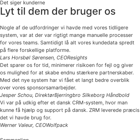
Det siger kunderne
Lyt til dem der bruger os
Nogle af de udfordringer vi havde med vores tidligere
system, var at der var rigtigt mange manuelle processer
for vores teams. Samtidigt lå alt vores kundedata spredt
på flere forskellige platforme.
Lars Horsbøl Sørensen, CEO
Resights
Det sparer os for tid, minimerer risikoen for fejl og giver
os mulighed for at skabe endnu stærkere partnerskaber.
Med det nye system har vi fået et langt bedre overblik
over vores sponsorsamarbejder.
Jesper Schou, Direktør
Bjerringbro Silkeborg Håndbold
Vi var på udkig efter et dansk CRM-system, hvor man
kunne få hjælp og support på dansk. ZRM leverede præcis
det vi havde brug for.
Werner Valeur, CEO
Wolfpack
Sammenlign