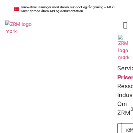
Innovative løsninger med dansk support og rådgivning – Alt vi
laver er med åben API og dokumentation
Kontakt os
Servi
Prise
Resso
Indust
Om
ZRM
Ko
Kon