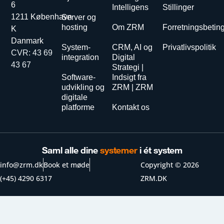
6
Intelligens
Stillinger
1211 København
Server og
hosting
Om ZRM
Forretningsbetin
K
Danmark
System-
CRM, AI og
Privatlivspolitik
CVR: 43 69
integration
Digital
43 67
Strategi |
Software-
Indsigt fra
udvikling og
ZRM | ZRM
digitale
platforme
Kontakt os
Saml alle dine
systemer
i ét system
info@zrm.dk
Book et møde
Copyright © 2026
(+45) 4290 6317
ZRM.DK