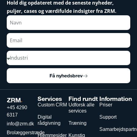
Hold dig opdateret med de seneste nyheder,
puljer, cases og værdifulde indsigter fra ZRM.
Få nyhedsbrev
Services
Find rundt
Information
Custom CRM
Udforsk alle
Priser
+45 4290
services
6317
Digital
Support
rådgivning
Træning
info@zrm.dk
Samarbejdspartn
Brolæggerstræde
Hjemmesider
Kunstig