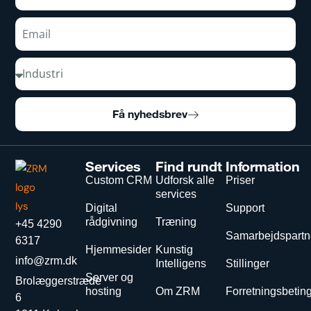
Få nyhedsbrev
Services
Find rundt
Information
Custom CRM
Udforsk alle
Priser
services
Digital
Support
rådgivning
Træning
+45 4290
Samarbejdspartn
6317
Hjemmesider
Kunstig
info@zrm.dk
Intelligens
Stillinger
Server og
Brolæggerstræde
hosting
Om ZRM
Forretningsbetin
6