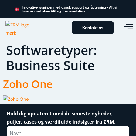
Innovative løsninger med dansk support og rådgivning – Alt vi
laver er med åben API og dokumentation
Kontakt os
Softwaretyper:
Business Suite
Zoho One
Hold dig opdateret med de seneste nyheder,
puljer, cases og værdifulde indsigter fra ZRM.