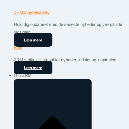
ZRM's nyhedsbrev
Hold dig opdateret med de seneste nyheder og værdifulde
indsigter.
Læs mere
Blog
ZRM’s officielle kanal for nyheder, indsigt og inspiration!
Læs mere
Om ZRM