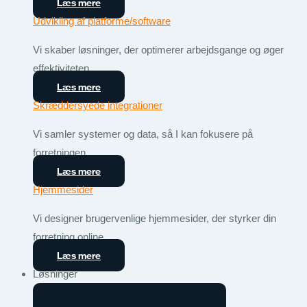
Læs mere
Udvikling af platforme/software
Vi skaber løsninger, der optimerer arbejdsgange og øger
effektiviteten.
Læs mere
Skræddersyede integrationer
Vi samler systemer og data, så I kan fokusere på
forretningen.
Læs mere
Hjemmesider
Vi designer brugervenlige hjemmesider, der styrker din
forretning online.
Læs mere
Løsninger