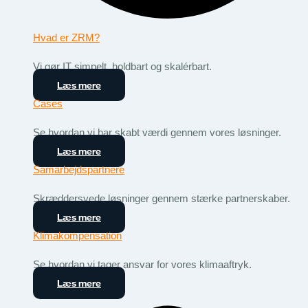
Hvad er ZRM?
Vi gør IT simpelt, holdbart og skalérbart.
Læs mere
Cases
Se hvordan vi har skabt værdi gennem vores løsninger.
Læs mere
Samarbejdspartnere
Skræddersyede løsninger gennem stærke partnerskaber.
Læs mere
Klimakompensation
Se hvordan vi tager ansvar for vores klimaaftryk.
Læs mere