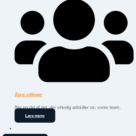
Åbne stillinger
Bliv en del af det, der virkelig adskiller os: vores team.
Læs mere