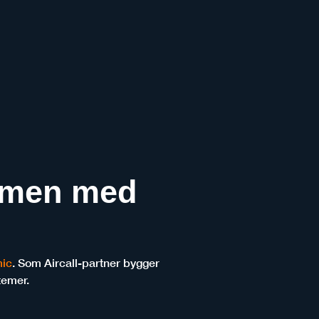
ammen med
ic
. Som Aircall-partner bygger
temer.