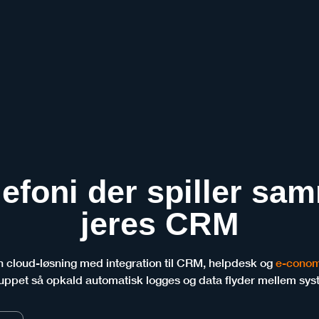
lefoni der spiller s
jeres CRM
 én cloud-løsning med integration til CRM, helpdesk og
e-conom
tuppet så opkald automatisk logges og data flyder mellem sys