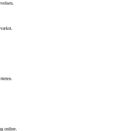
evelsen.
 vækst.
iteten.
ng online.