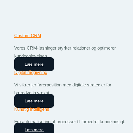
Custom CRM
Vores CRM-løsninger styrker relationer og optimerer
kundeoplevelsen.
Læs mere
Digital rådgivning
Vi sikrer jer førerposition med digitale strategier for
bæredygtig vækst.
Læs mere
Kunstig Intelligens
Fra automatisering af processer til forbedret kundeindsigt.
Læs mere