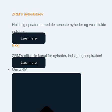
ZRM's nyhedsbrev
Hold dig opdateret med de seneste nyheder og værdifulde
indsigter.
Læs mere
Blog
ZRM’s officielle kanal for nyheder, indsigt og inspiration!
Læs mere
Om ZRM