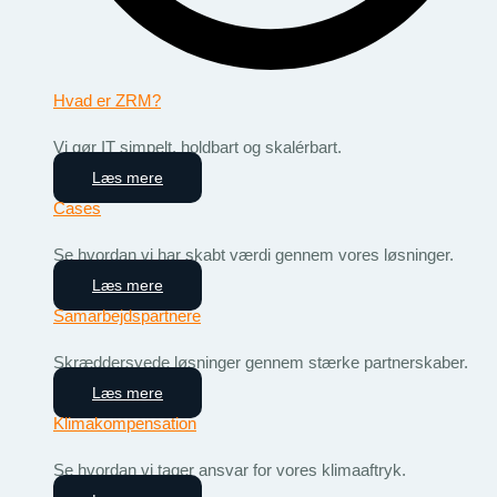
Hvad er ZRM?
Vi gør IT simpelt, holdbart og skalérbart.
Læs mere
Cases
Se hvordan vi har skabt værdi gennem vores løsninger.
Læs mere
Samarbejdspartnere
Skræddersyede løsninger gennem stærke partnerskaber.
Læs mere
Klimakompensation
Se hvordan vi tager ansvar for vores klimaaftryk.