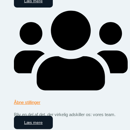
Læs mere
Åbne stillinger
Bliv en del af det, der virkelig adskiller os: vores team.
Læs mere