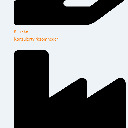
Klinikker
Konsulentvirksomheder