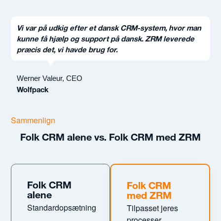
Vi var på udkig efter et dansk CRM-system, hvor man
Z
kunne få hjælp og support på dansk. ZRM leverede
v
præcis det, vi havde brug for.
g
Werner Valeur, CEO
P
Wolfpack
B
Sammenlign
Folk CRM alene vs. Folk CRM med ZRM
Folk CRM
Folk CRM
alene
med ZRM
Standardopsætning
Tilpasset jeres
processer