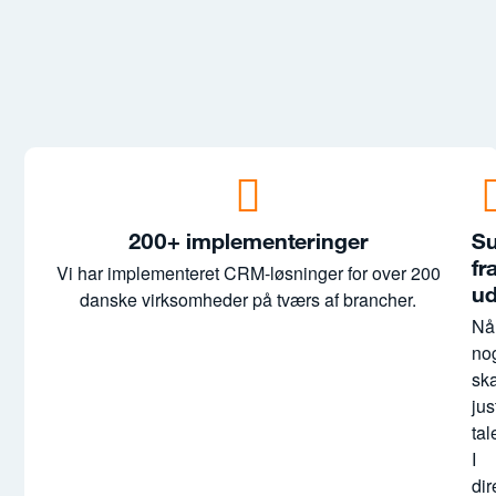
200+ implementeringer
Er
Su
ko
fr
Vi har implementeret CRM-løsninger for over 200
ud
danske virksomheder på tværs af brancher.
Vo
ko
Nå
ha
no
erf
ska
me
jus
da
tal
im
I
og
dir