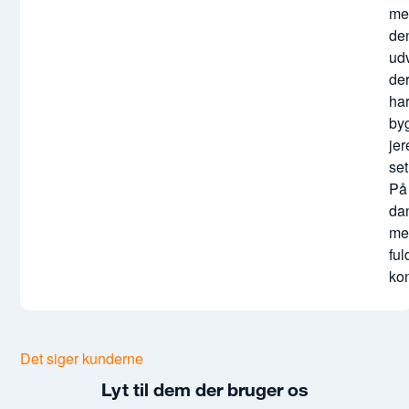
ke
me
pl
de
sty
udv
og
de
udf
ha
i
by
pra
jer
set
På
da
me
ful
kon
Det siger kunderne
Lyt til dem der bruger os