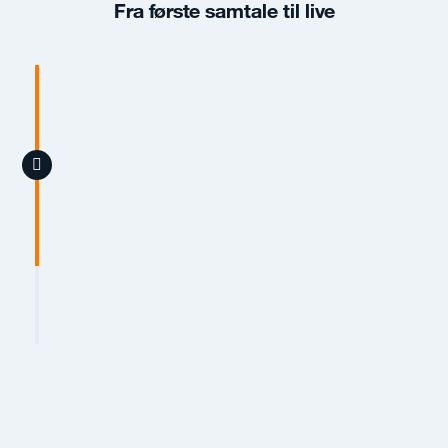
Fra første samtale til live
Gratis sparring
30 minutter hvor vi afdækker behov
og siger åbent fra hvis platformen ikke
passer.
Forundersøgelse
Workshop, procesafklaring og
leveranceplan med fast pris og scope.