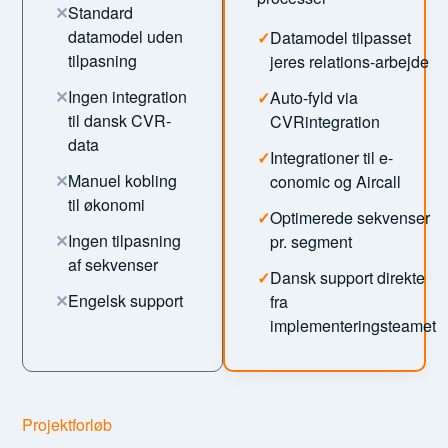
✕
Standard
datamodel uden
✓
Datamodel tilpasset
tilpasning
jeres relations-arbejde
✕
Ingen integration
✓
Auto-fyld via
til dansk CVR-
CVRintegration
data
✓
Integrationer til e-
✕
Manuel kobling
conomic og Aircall
til økonomi
✓
Optimerede sekvenser
✕
Ingen tilpasning
pr. segment
af sekvenser
✓
Dansk support direkte
✕
Engelsk support
fra
implementeringsteamet
Projektforløb