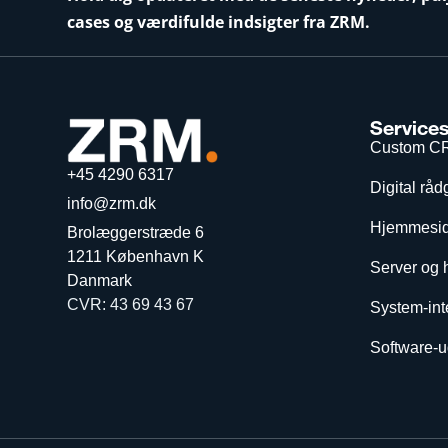
cases og værdifulde indsigter fra ZRM.
Service
Custom C
+45 4290 6317
Digital råd
info@zrm.dk
Hjemmesid
Brolæggerstræde 6
1211 København K
Server og 
Danmark
CVR: 43 69 43 67
System-int
Software-ud