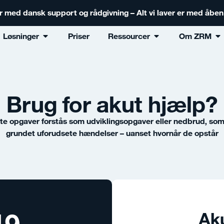
er med dansk support og rådgivning – Alt vi laver er med åbe
Løsninger
Priser
Ressourcer
Om ZRM
Brug for akut hjælp?
te opgaver forstås som udviklingsopgaver eller nedbrud, som
grundet uforudsete hændelser – uanset hvornår de opstår
49
Ak