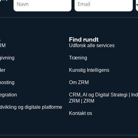
s
Find rundt
RM
Udforsk alle services
givning
Træning
er
Kunstig Intelligens
hosting
Om ZRM
egration
CRM, AI og Digital Strategi | Ind
ZRM | ZRM
vikling og digitale platforme
Kontakt os