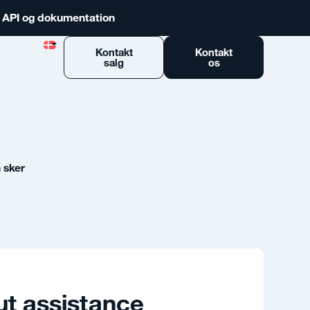
n API og dokumentation
Kontakt
Kontakt
salg
os
 sker
ut assistance