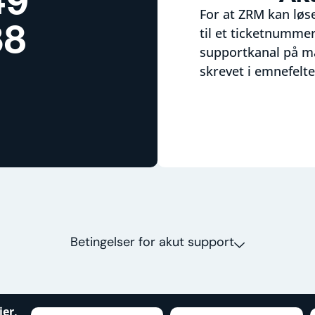
For at ZRM kan løs
38
til et ticketnumm
supportkanal på ma
skrevet i emnefelte
Betingelser for akut support
jer,