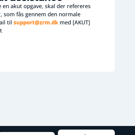
e en akut opgave, skal der refereres
er, som fås gennem den normale
il til
support@zrm.dk
med [AKUT]
t