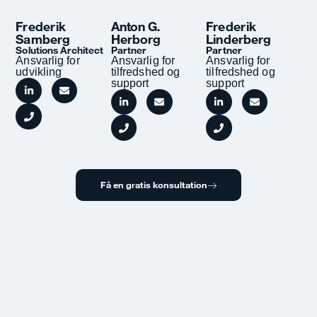
Frederik
Anton G.
Frederik
Samberg
Herborg
Linderberg
Solutions Architect
Partner
Partner
Ansvarlig for
Ansvarlig for
Ansvarlig for
udvikling
tilfredshed og
tilfredshed og
support
support
Få en gratis konsultation