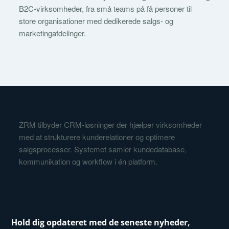
B2C-virksomheder, fra små teams på få personer til
store organisationer med dedikerede salgs- og
marketingafdelinger.
ZRM tilbyder CRM-løsninger der hjælper virksomheder
med at strukturere kunderelationer og optimere
salgsprocesser. Systemet samler kundedatabase,
kommunikation og workflow i én platform.
Hold dig opdateret med de seneste nyheder,