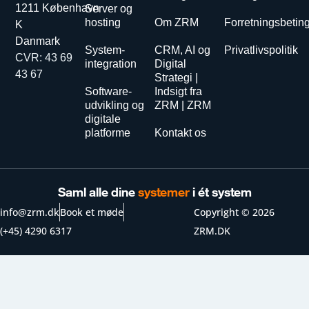
1211 København
Server og
hosting
Om ZRM
Forretningsbetin
K
Danmark
System-
CRM, AI og
Privatlivspolitik
CVR: 43 69
integration
Digital
43 67
Strategi |
Software-
Indsigt fra
udvikling og
ZRM | ZRM
digitale
platforme
Kontakt os
Saml alle dine
systemer
i ét system
info@zrm.dk
Book et møde
Copyright © 2026
(+45) 4290 6317
ZRM.DK