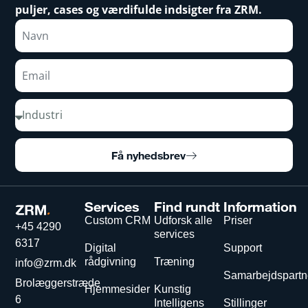
puljer, cases og værdifulde indsigter fra ZRM.
Få nyhedsbrev
Services
Find rundt
Information
Custom CRM
Udforsk alle
Priser
+45 4290
services
6317
Digital
Support
rådgivning
Træning
info@zrm.dk
Samarbejdspartn
Brolæggerstræde
Hjemmesider
Kunstig
6
Intelligens
Stillinger