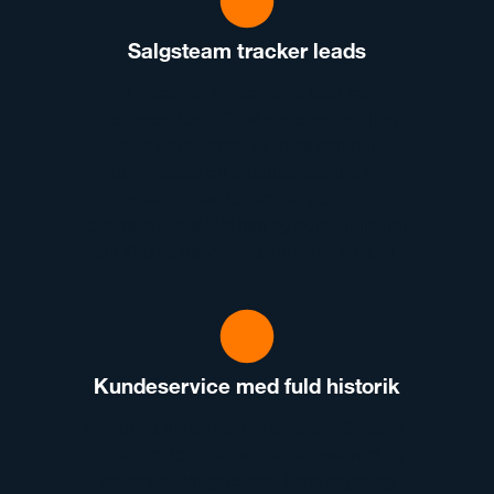
Salgsteam tracker leads
En sælger modtager et lead fra
hjemmesiden. I CRM-systemet ser hun
med det samme, at kontakten har
downloadet en produktbrochure og
besøgt prissiden tre gange. Hun
prioriterer opkaldet højt og personaliserer
sin tilgang baseret på kundens adfærd.
Kundeservice med fuld historik
En kunde ringer med et problem. Support-
medarbejderen åbner CRM-systemet og
ser straks tidligere køb, åbne sager og