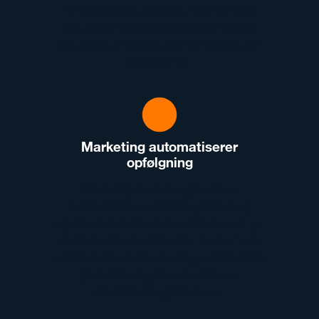
kommunikationshistorik. Han kan løse
problemet hurtigt uden at bede kunden
gentage information, som virksomheden
allerede har.
Marketing automatiserer
opfølgning
Marketing-teamet segmenterer
kundedatabasen i CRM-systemet og
opretter automatiserede email-flows. Nye
kontakter får en velkomstsekvens, mens
eksisterende kunder modtager målrettede
produktforslag baseret på deres
købshistorik og interesser.