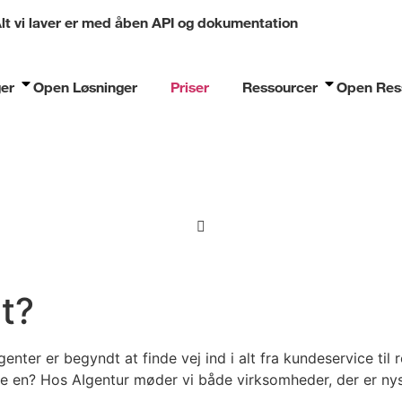
lt vi laver er med åben API og dokumentation
er
Open Løsninger
Priser
Ressourcer
Open Res
nt?
enter er begyndt at finde vej ind i alt fra kundeservice ti
e en? Hos AIgentur møder vi både virksomheder, der er nysg