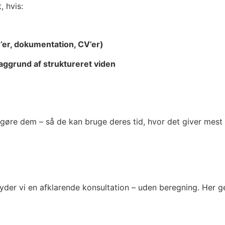
, hvis:
Q’er, dokumentation, CV’er)
baggrund af struktureret viden
rigøre dem – så de kan bruge deres tid, hvor det giver mest
tilbyder vi en afklarende konsultation – uden beregning. He