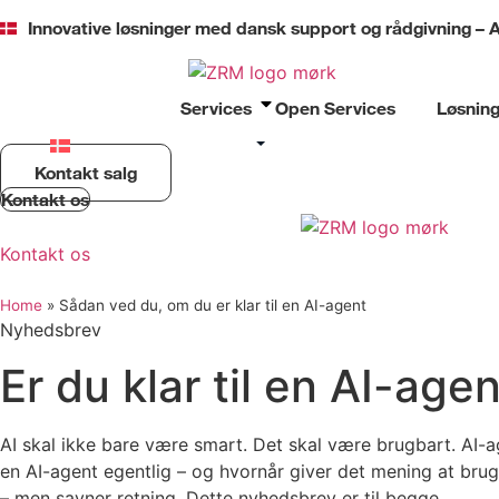
Videre
Innovative løsninger med dansk support og rådgivning – A
til
indhold
Services
Open Services
Løsning
Kontakt salg
Kontakt os
Kontakt os
Home
»
Sådan ved du, om du er klar til en AI-agent
Nyhedsbrev
Er du klar til en AI-age
AI skal ikke bare være smart. Det skal være brugbart. AI-ag
en AI-agent egentlig – og hvornår giver det mening at brug
– men savner retning. Dette nyhedsbrev er til begge.