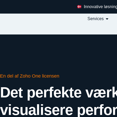
Innovative løsnin
Services
En del af Zoho One licensen
Det perfekte værkt
visualisere perf