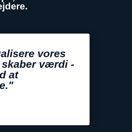
ejdere
.
ualisere vores
i skaber værdi -
d at
e."