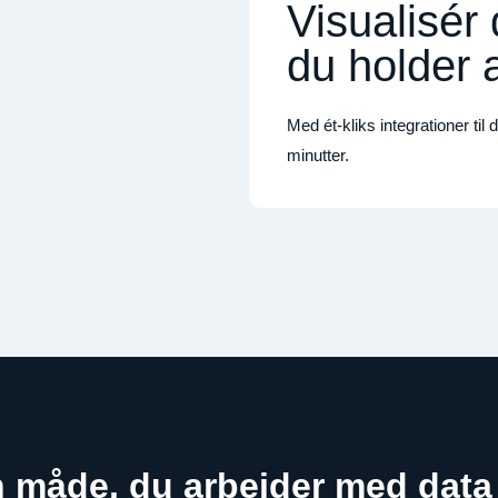
Visualisér 
du holder 
Med ét-kliks integrationer ti
minutter.
 måde, du arbejder med data