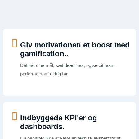
Giv motivationen et boost med
gamification.
.
Definér dine mål, sæt deadlines, og se dit team
performe som aldrig før.
Indbyggede KPI'er og
dashboards
.
Du behøver ikke at være en teknisk ekspert for at