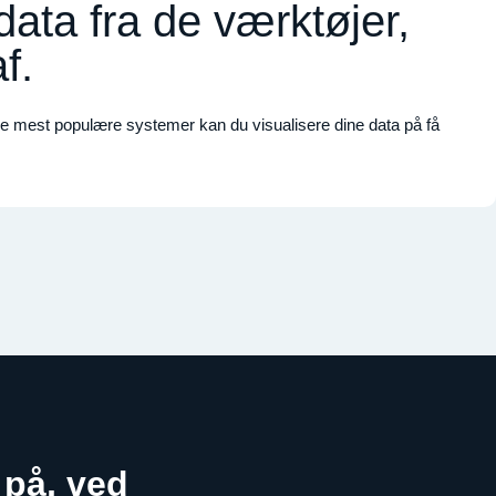
data fra de værktøjer,
af
.
l de mest populære systemer kan du visualisere dine data på få
 på, ved