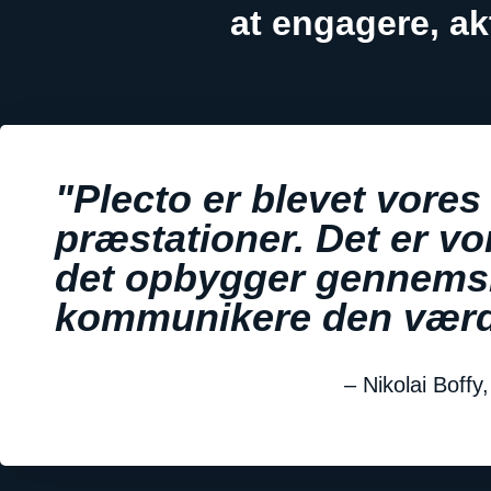
at engagere, ak
"Plecto er blevet vores
præstationer. Det er vor
det opbygger gennemsi
kommunikere den værdi, 
– Nikolai Boff