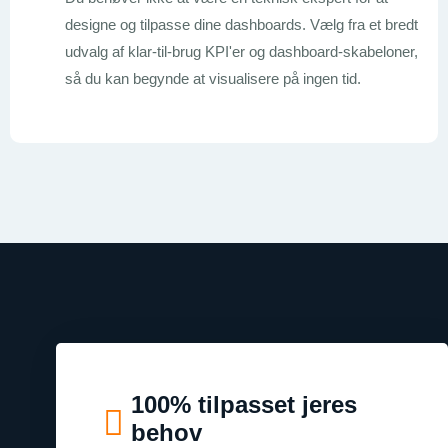
designe og tilpasse dine dashboards. Vælg fra et bredt
udvalg af klar-til-brug KPI'er og dashboard-skabeloner,
så du kan begynde at visualisere på ingen tid.
100% tilpasset jeres
behov