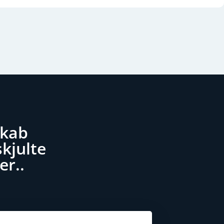
skab
kjulte
er.
.