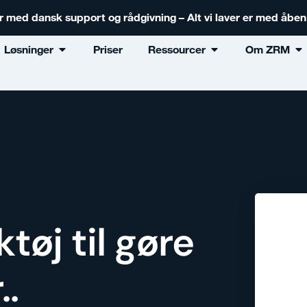
er med dansk support og rådgivning – Alt vi laver er med åbe
Løsninger
Priser
Ressourcer
Om ZRM
tøj til gøre
.
.