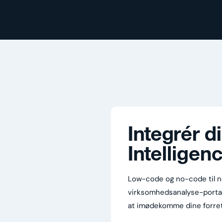
Integrér d
Intelligen
Low-code og no-code til ne
virksomhedsanalyse-portaler
at imødekomme dine forre