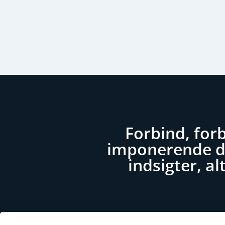
Forbind, for
imponerende da
indsigter, a