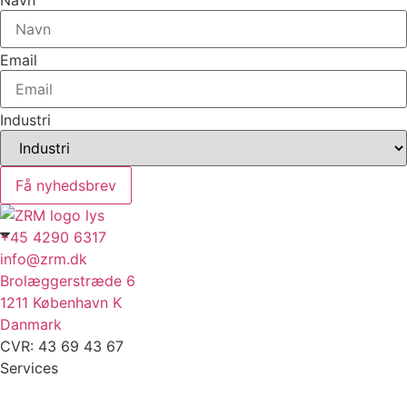
Navn
Email
Industri
Få nyhedsbrev
+45 4290 6317
info@zrm.dk
Brolæggerstræde 6
1211 København K
Danmark
CVR: 43 69 43 67
Services