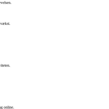
evelsen.
 vækst.
iteten.
ng online.