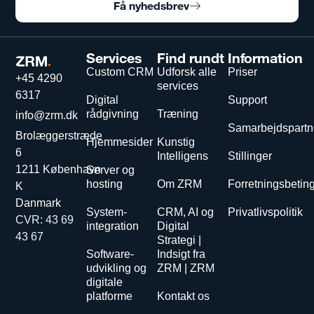
Få nyhedsbrev
Services
Find rundt
Information
Custom CRM
Udforsk alle
Priser
+45 4290
services
6317
Digital
Support
rådgivning
Træning
info@zrm.dk
Samarbejdspartn
Brolæggerstræde
Hjemmesider
Kunstig
6
Intelligens
Stillinger
1211 København
Server og
hosting
Om ZRM
Forretningsbetin
K
Danmark
System-
CRM, AI og
Privatlivspolitik
CVR: 43 69
integration
Digital
43 67
Strategi |
Software-
Indsigt fra
udvikling og
ZRM | ZRM
digitale
platforme
Kontakt os