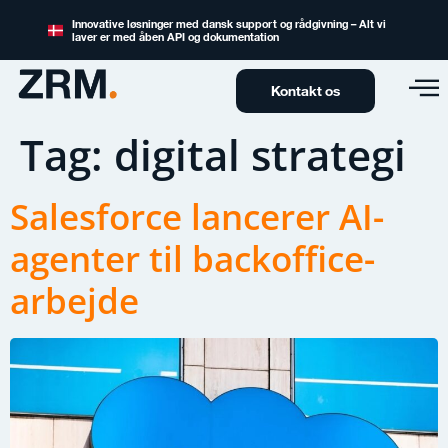
Innovative løsninger med dansk support og rådgivning – Alt vi
laver er med åben API og dokumentation
Kontakt os
Tag:
digital strategi
Salesforce lancerer AI-
agenter til backoffice-
arbejde