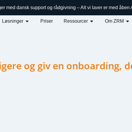
ger med dansk support og rådgivning – Alt vi laver er med åben
Løsninger
Priser
Ressourcer
Om ZRM
igere og giv en onboarding, d