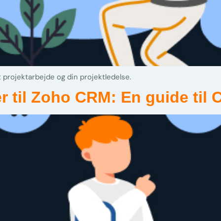
t projektarbejde og din projektledelse.
er til Zoho CRM: En guide til