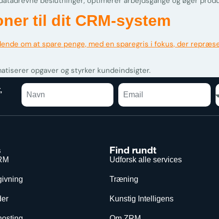
datadrevne beslutninger, optimerer arbejdsgange og øger produ
oner til dit CRM-system
matiserer opgaver og styrker kundeindsigter.
,
s
Find rundt
RM
Udforsk alle services
givning
Træning
er
Kunstig Intelligens
hosting
Om ZRM