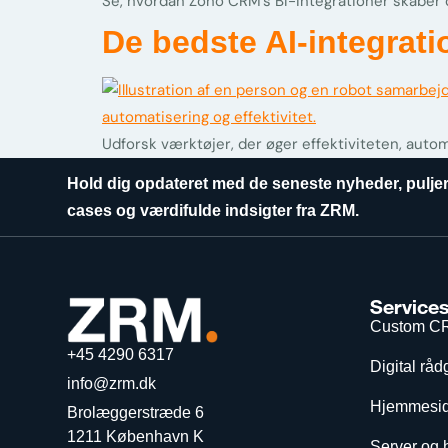
Se, hvordan Zoho CRM’s BI-integrationer skaber 
De bedste AI-integrati
Udforsk værktøjer, der øger effektiviteten, auto
Hold dig opdateret med de seneste nyheder, puljer
cases og værdifulde indsigter fra ZRM.
Service
Custom C
+45 4290 6317
Digital råd
info@zrm.dk
Hjemmesid
Brolæggerstræde 6
1211 København K
Server og 