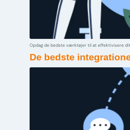
Opdag de bedste værktøjer til at effektivisere di
De bedste integration