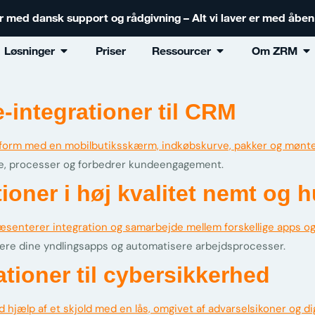
er med dansk support og rådgivning – Alt vi laver er med åbe
Løsninger
Priser
Ressourcer
Om ZRM
integrationer til CRM
e, processer og forbedrer kundeengagement.
oner i høj kvalitet nemt og h
rere dine yndlingsapps og automatisere arbejdsprocesser.
tioner til cybersikkerhed