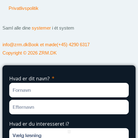
Privatlivspolitik
Saml alle dine
systemer
i ét system
info@zrm.dk
Book et møde
(+45) 4290 6317
Copyright © 2026 ZRM.DK
Hvad er dit navn?
Hvad er du interesseret i?