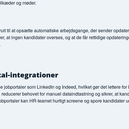
ailkæder og møder.
t til at opsætte automatiske arbejdsgange, der sender opdatering
er, at ingen kandidater overses, og at de får rettidige opdaterin
.
tal-integrationer
obportaler som LinkedIn og Indeed, hvilket gør det lettere for
 reducerer behovet for manuel dataindtastning og sikrer, at kan
 jobportaler kan HR-teamet hurtigt screene og spore kandidater u