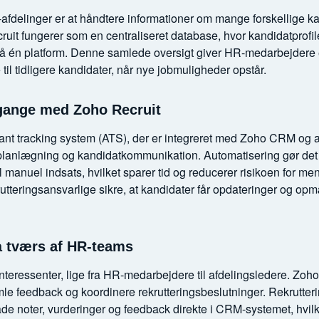
R-afdelinger er at håndtere informationer om mange forskellige 
uit fungerer som en centraliseret database, hvor kandidatprofile
 én platform. Denne samlede oversigt giver HR-medarbejdere et 
e til tidligere kandidater, når nye jobmuligheder opstår.
gange med Zoho Recruit
cant tracking system (ATS), der er integreret med Zoho CRM og au
anlægning og kandidatkommunikation. Automatisering gør det mu
 manuel indsats, hvilket sparer tid og reducerer risikoen for me
utteringsansvarlige sikre, at kandidater får opdateringer og o
å tværs af HR-teams
e interessenter, lige fra HR-medarbejdere til afdelingsledere. Z
samle feedback og koordinere rekrutteringsbeslutninger. Rekrutte
e noter, vurderinger og feedback direkte i CRM-systemet, hvilket