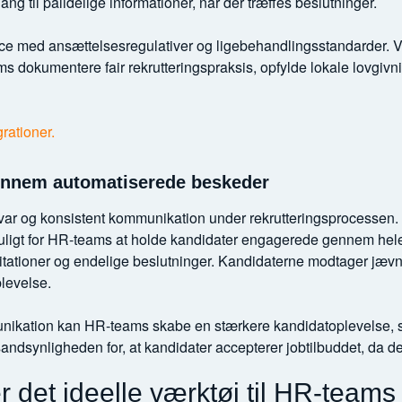
g til pålidelige informationer, når der træffes beslutninger.
 med ansættelsesregulativer og ligebehandlingsstandarder. Ve
ms dokumentere fair rekrutteringspraksis, opfylde lokale lovgivn
rationer.
gennem automatiserede beskeder
var og konsistent kommunikation under rekrutteringsprocessen.
ligt for HR-teams at holde kandidater engagerede gennem hele r
itationer og endelige beslutninger. Kandidaterne modtager jævnl
plevelse.
munikation kan HR-teams skabe en stærkere kandidatoplevelse,
andsynligheden for, at kandidater accepterer jobtilbuddet, da
det ideelle værktøj til HR-teams