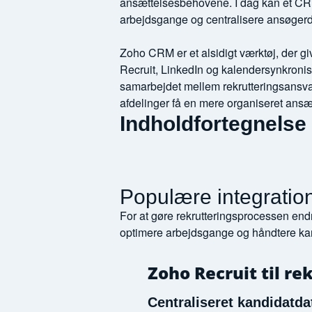
ansættelsesbehovene. I dag kan et CR
arbejdsgange og centralisere ansøgerda
Zoho CRM er et alsidigt værktøj, der gi
Recruit, LinkedIn og kalendersynkroni
samarbejdet mellem rekrutteringsansva
afdelinger få en mere organiseret ansæt
Indholdfortegnelse
Populære integratio
For at gøre rekrutteringsprocessen en
optimere arbejdsgange og håndtere kand
Zoho Recruit til re
Centraliseret kandidatd