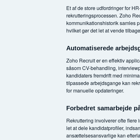
Et af de store udfordringer for H
rekrutteringsprocessen. Zoho Recr
kommunikationshistorik samles på
hvilket gør det let at vende tilbag
Automatiserede arbejds
Zoho Recruit er en effektiv appli
såsom CV-behandling, interviewpl
kandidaters fremdrift med minimal
tilpassede arbejdsgange kan rekr
for manuelle opdateringer.
Forbedret samarbejde p
Rekruttering involverer ofte fler
let at dele kandidatprofiler, ind
ansættelsesansvarlige kan efterlad