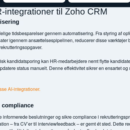
-integrationer til Zoho CRM
isering
lige tidsbesparelser gennem automatisering. Fra styring af opf
idater igennem ansættelsespipelinen, reducerer disse værktøjer 
 rekrutteringsopgaver.
tisk kandidatsporing kan HR-medarbejdere nemt flytte kandidate
datere status manuelt. Denne effektivitet sikrer en ensartet og
se AI-integrationer.
g compliance
ffe informerede beslutninger og sikre compliance i rekruttering
ation – fra CV’er til interviewfeedback – er gemt ét sted. Dette red