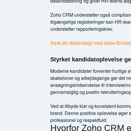
dataindtastning og giver HR-teams adgan
Zoho CRM understøtter også compliance
tilgængelige registreringer kan HR-tea
understøtter rapporteringskrav.
Styrk din dataindsigt med disse BI-integ
Styrket kandidatoplevelse 
Moderne kandidater forventer hurtige s
skabeloner og arbejdsgange gør det mu
ansøgningsindsendelse til interviewinv
gennemsigtig og positiv rekrutteringso
Ved at tilbyde klar og konsistent kom
brand. Denne positive oplevelse øger s
professionel og respektfuld.
Hvorfor Zoho CRM er 