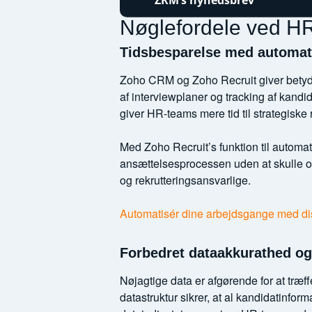
ZRM’s nyhedsbrev
Nøglefordele ved HR
Tidsbesparelse med automat
Zoho CRM og Zoho Recruit giver betyde
af interviewplaner og tracking af kand
giver HR-teams mere tid til strategiske
Med Zoho Recruit’s funktion til automa
ansættelsesprocessen uden at skulle op
og rekrutteringsansvarlige.
Automatisér dine arbejdsgange med dis
Forbedret dataakkurathed o
Nøjagtige data er afgørende for at træ
datastruktur sikrer, at al kandidatinform