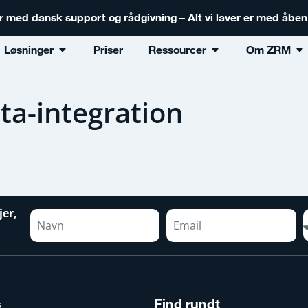
er med dansk support og rådgivning – Alt vi laver er med åbe
Løsninger
Priser
Ressourcer
Om ZRM
ta-integration
jer,
s
Find rundt