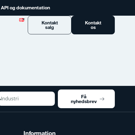
n API og dokumentation
Kontakt
Kontakt
salg
os
Få
nyhedsbrev
Information