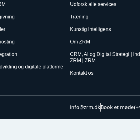
RM
Udforsk alle services
givning
Træning
er
Kunstig Intelligens
hosting
Om ZRM
egration
CRM, AI og Digital Strategi | Ind
ZRM | ZRM
vikling og digitale platforme
Kontakt os
info@zrm.dk
Book et møde
(+