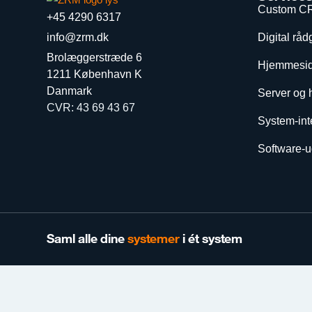
Custom C
+45 4290 6317
info@zrm.dk
Digital råd
Brolæggerstræde 6
Hjemmesid
1211 København K
Danmark
Server og 
CVR: 43 69 43 67
System-int
Software-ud
Saml alle dine
systemer
i ét system