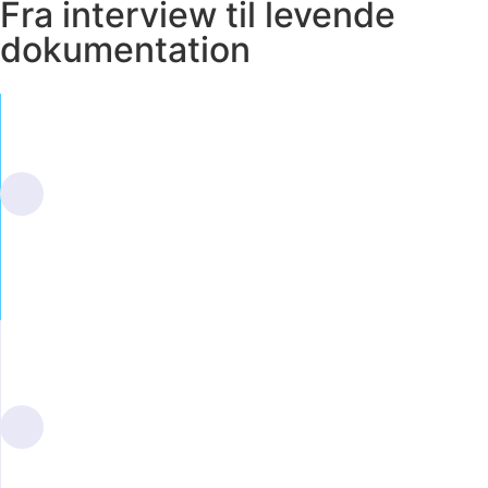
Fra interview til levende
dokumentation
Forundersøgelse
Vi afdækker scope, systemer og ejere så
vi ved hvad vi skal dokumentere.
Interview og
dataindsamling
Vi taler med ejerne af hvert system og
henter teknisk data direkte fra