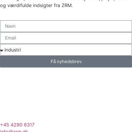
og værdifulde indsigter fra ZRM.
Få nyhedsbrev
+45 4290 6317
info@zrm.dk