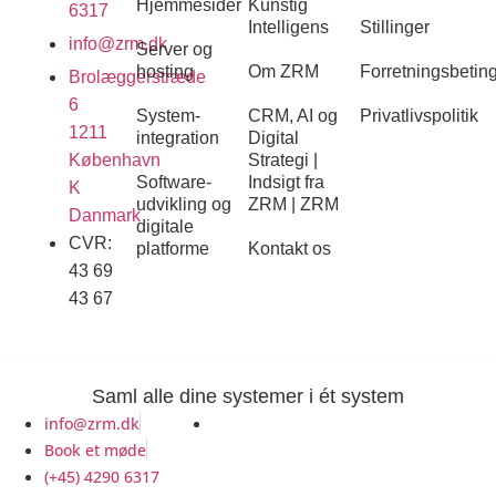
Hjemmesider
Kunstig
6317
Intelligens
Stillinger
info@zrm.dk
Server og
hosting
Om ZRM
Forretningsbetin
Brolæggerstræde
6
System-
CRM, AI og
Privatlivspolitik
1211
integration
Digital
København
Strategi |
Software-
Indsigt fra
K
udvikling og
ZRM | ZRM
Danmark
digitale
CVR:
platforme
Kontakt os
43 69
43 67
Saml alle dine
systemer
i ét system
info@zrm.dk
Copyright © 2026 ZRM.DK
Book et møde
(+45) 4290 6317