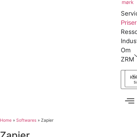
Servi
Priser
Resso
Indust
Om
ZRM
Ko
Kon
s
Home
»
Softwares
»
Zapier
Zapier