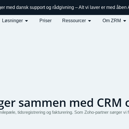
ger med dansk support og rådgivning – Alt vi laver er med åben
Løsninger
Priser
Ressourcer
Om ZRM
ænger sammen med CRM 
epæle, tidsregistrering og fakturering. Som Zoho-partner sørger vi fo