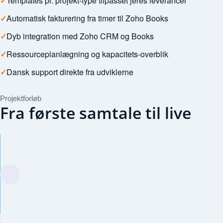
✓
Templates pr. projekt-type tilpasset jeres leverancer
✓
Automatisk fakturering fra timer til Zoho Books
✓
Dyb integration med Zoho CRM og Books
✓
Ressourceplanlægning og kapacitets-overblik
✓
Dansk support direkte fra udviklerne
Projektforløb
Fra første samtale til live
Gratis sparring
30 minutter hvor vi afdækker behov og siger åbent fra hv