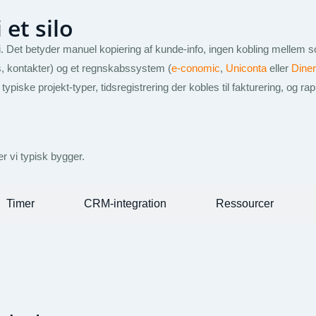
 et silo
 Det betyder manuel kopiering af kunde-info, ingen kobling mellem solg
s, kontakter) og et regnskabssystem (
e-conomic
,
Uniconta
eller
Dine
ske projekt-typer, tidsregistrering der kobles til fakturering, og rappo
r vi typisk bygger.
Timer
CRM-integration
Ressourcer