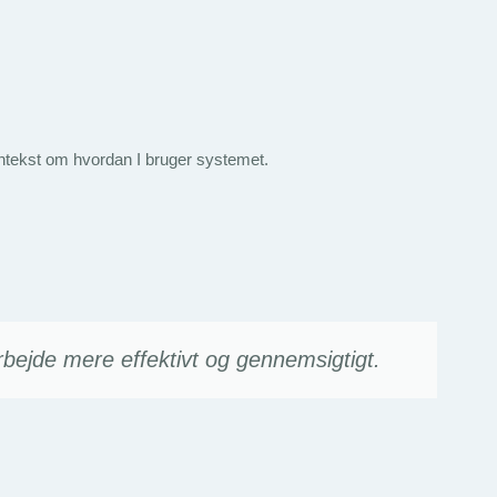
kontekst om hvordan I bruger systemet.
bejde mere effektivt og gennemsigtigt.
P
B