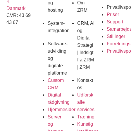
K
og
Om
Privatlivspol
Danmark
hosting
ZRM
Priser
CVR: 43 69
Support
43 67
System-
CRM, AI
Samarbejds
integration
og
Stillinger
Digital
Software-
Forretnings
Strategi
udvikling
Privatlivspol
| Indsigt
og
fra ZRM
digitale
| ZRM
platforme
Custom
Kontakt
CRM
os
Digital
Udforsk
rådgivning
alle
Hjemmesider
services
Server
Træning
og
Kunstig