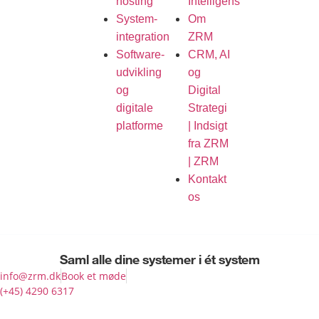
hosting
Intelligens
System-
Om
integration
ZRM
Software-
CRM, AI
udvikling
og
og
Digital
digitale
Strategi
platforme
| Indsigt
fra ZRM
| ZRM
Kontakt
os
Saml alle dine
systemer
i ét system
info@zrm.dk
Book et møde
Copyright © 2026
(+45) 4290 6317
ZRM.DK