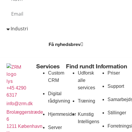
Få nyhedsbrev
Services
Find rundt
Information
Custom
Udforsk
Priser
CRM
alle
Support
services
+45 4290
Digital
6317
Samarbejds
rådgivning
Træning
info@zrm.dk
Brolæggerstræde
Stillinger
Hjemmesider
Kunstig
6
Intelligens
Forretnings
1211 København
Server