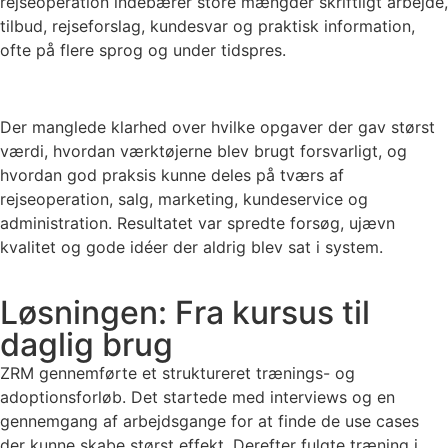
rejseoperation indebærer store mængder skriftligt arbejde,
tilbud, rejseforslag, kundesvar og praktisk information,
ofte på flere sprog og under tidspres.
Der manglede klarhed over hvilke opgaver der gav størst
værdi, hvordan værktøjerne blev brugt forsvarligt, og
hvordan god praksis kunne deles på tværs af
rejseoperation, salg, marketing, kundeservice og
administration. Resultatet var spredte forsøg, ujævn
kvalitet og gode idéer der aldrig blev sat i system.
Løsningen: Fra kursus til
daglig brug
ZRM gennemførte et struktureret trænings- og
adoptionsforløb. Det startede med interviews og en
gennemgang af arbejdsgange for at finde de use cases
der kunne skabe størst effekt. Derefter fulgte træning i