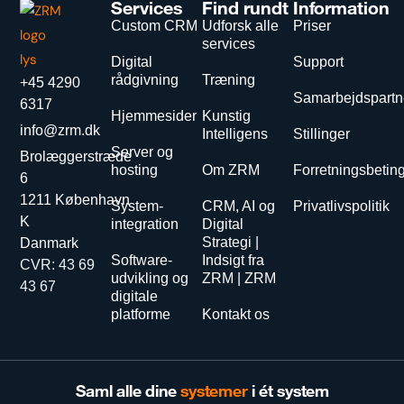
Services
Find rundt
Information
Custom CRM
Udforsk alle
Priser
services
Digital
Support
rådgivning
Træning
+45 4290
Samarbejdspartn
6317
Hjemmesider
Kunstig
info@zrm.dk
Intelligens
Stillinger
Server og
Brolæggerstræde
hosting
Om ZRM
Forretningsbetin
6
1211 København
System-
CRM, AI og
Privatlivspolitik
K
integration
Digital
Strategi |
Danmark
Software-
Indsigt fra
CVR: 43 69
udvikling og
ZRM | ZRM
43 67
digitale
platforme
Kontakt os
Saml alle dine
systemer
i ét system