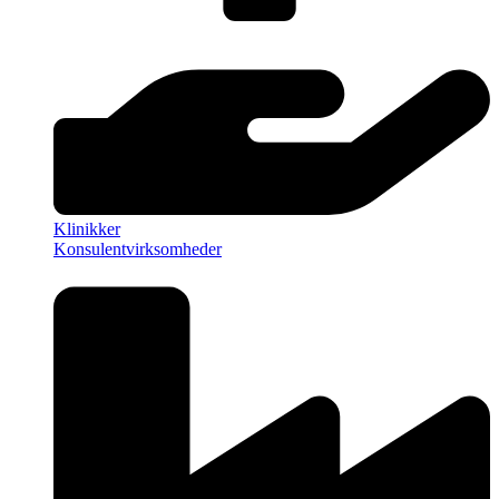
Klinikker
Konsulentvirksomheder