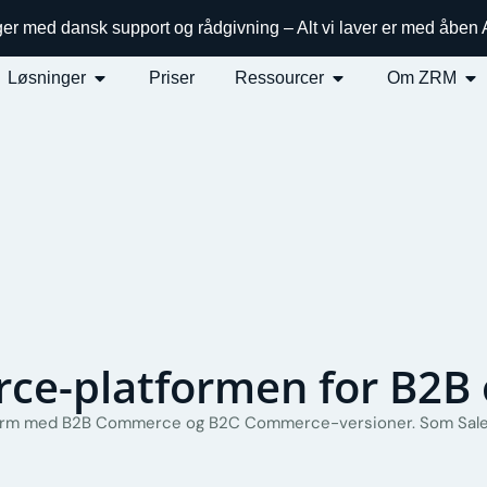
ger med dansk support og rådgivning – Alt vi laver er med åben
Løsninger
Priser
Ressourcer
Om ZRM
rce-platformen for B2B
rm med B2B Commerce og B2C Commerce-versioner. Som Salesf