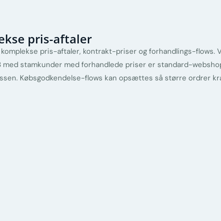
se pris-aftaler
mplekse pris-aftaler, kontrakt-priser og forhandlings-flows. 
B2B med stamkunder med forhandlede priser er standard-websho
assen. Købsgodkendelse-flows kan opsættes så større ordrer k