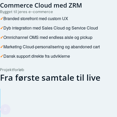
Commerce Cloud med ZRM
Bygget til jeres e-commerce
✓
Branded storefront med custom UX
✓
Dyb integration med Sales Cloud og Service Cloud
✓
Omnichannel OMS med endless aisle og pickup
✓
Marketing Cloud-personalisering og abandoned cart
✓
Dansk support direkte fra udviklerne
Projektforløb
Fra første samtale til live
Gratis sparring
30 minutter hvor vi afdækker behov og siger åbent f