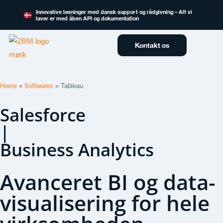
Innovative løsninger med dansk support og rådgivning – Alt vi
laver er med åben API og dokumentation
Kontakt os
Home
»
Softwares
»
Tableau
Salesforce
|
Business Analytics
Avanceret BI og data-
visualisering for hele