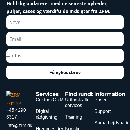
Hold dig opdateret med de seneste nyheder,
puljer, cases og værdifulde indsigter fra ZRM.
Få nyhedsbrev
Services
Find rundt
Information
Custom CRM
Udforsk alle
Priser
services
+45 4290
Digital
Support
6317
rådgivning
Træning
Samarbejdspartn
info@zrm.dk
Hjemmesider
Kunstig