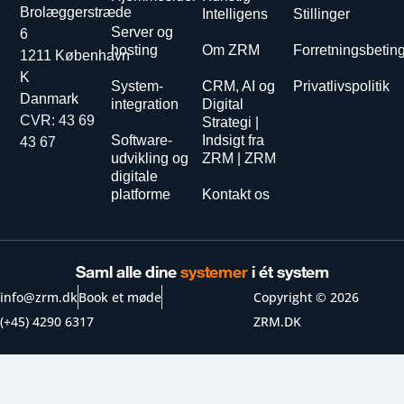
Brolæggerstræde
Intelligens
Stillinger
Server og
6
hosting
Om ZRM
Forretningsbetin
1211 København
K
System-
CRM, AI og
Privatlivspolitik
Danmark
integration
Digital
CVR: 43 69
Strategi |
Software-
Indsigt fra
43 67
udvikling og
ZRM | ZRM
digitale
platforme
Kontakt os
Saml alle dine
systemer
i ét system
info@zrm.dk
Book et møde
Copyright © 2026
(+45) 4290 6317
ZRM.DK