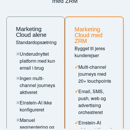
med ZRM
Marketing
Marketing
Cloud alene
Cloud med
ZRM
Standardopsætning
Bygget til jeres
✕
Underudnyttet
kunderejser
platform med kun
✓
Multi-channel
email i brug
journeys med
✕
Ingen multi-
20+ touchpoints
channel journeys
✓
Email, SMS,
aktiveret
push, web og
✕
Einstein-AI ikke
advertising
konfigureret
orchestreret
✕
Manuel
✓
Einstein-AI
segmentering og
aktiveret til send-