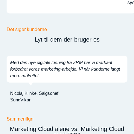
sys
Det siger kunderne
Lyt til dem der bruger os
Med den nye digitale løsning fra ZRM har vi markant
Z
forbedret vores marketing-arbejde. Vi når kunderne langt
k
mere målrettet.
i
Nicolaj Klinke, Salgschef
M
SundVikar
F
Sammenlign
Marketing Cloud alene vs. Marketing Cloud