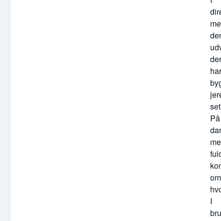
ko
dir
me
me
erf
de
på
udv
Sal
de
pl
ha
og
by
de
jer
for
set
clo
På
da
me
ful
kon
om
hv
I
br