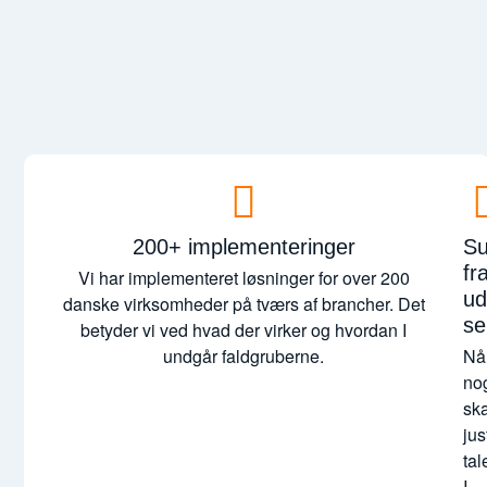
200+ implementeringer
Of
Su
Sa
fr
Vi har implementeret løsninger for over 200
pa
ud
danske virksomheder på tværs af brancher. Det
se
betyder vi ved hvad der virker og hvordan I
Z
undgår faldgruberne.
er
Nå
Sal
no
par
ska
og
jus
ha
tal
de
I