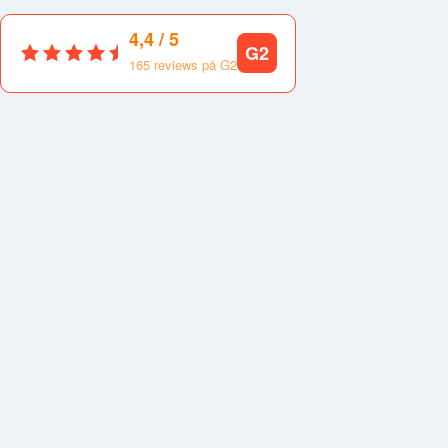
4,4 / 5
G2
165 reviews på G2