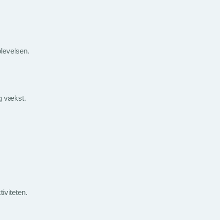
levelsen.
ig vækst.
iviteten.