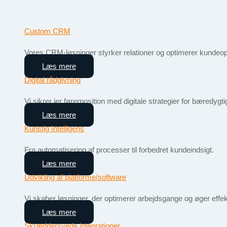
Custom CRM
Vores CRM-løsninger styrker relationer og optimerer kundeop
Læs mere
Digital rådgivning
Vi sikrer jer førerposition med digitale strategier for bæredygt
Læs mere
Kunstig Intelligens
Fra automatisering af processer til forbedret kundeindsigt.
Læs mere
Udvikling af platforme/software
Vi skaber løsninger, der optimerer arbejdsgange og øger effekt
Læs mere
Skræddersyede integrationer