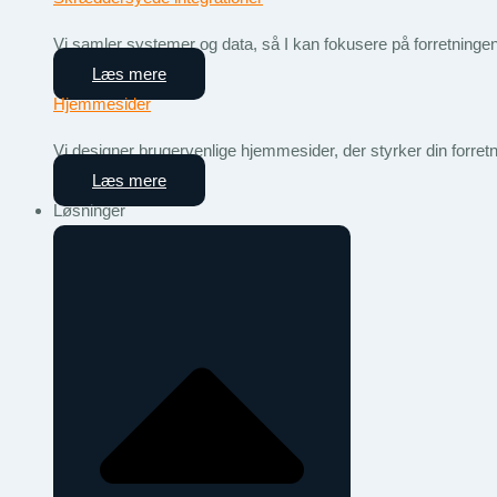
Vi samler systemer og data, så I kan fokusere på forretningen
Læs mere
Hjemmesider
Vi designer brugervenlige hjemmesider, der styrker din forretn
Læs mere
Løsninger